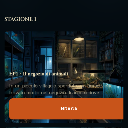
STAGIONE 1
EP1 · Il negozio di animali
In un piccolo villaggio sperduto, un uomo viene
trovato morto nel negozio di animali dove
lavorava. Chi avrebbe potuto voler fargli del
male? E perché?
INDAGA