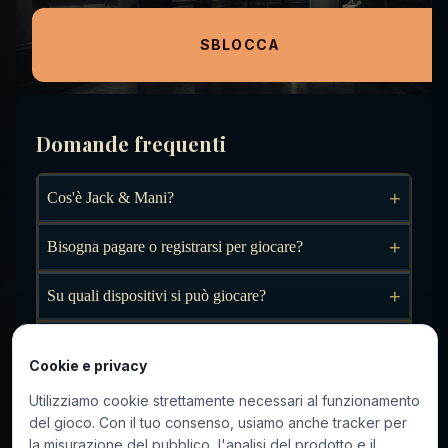
davvero questo crimine?
SBLOCCA
Domande frequenti
+
Cos'è Jack & Mani?
+
Bisogna pagare o registrarsi per giocare?
+
Su quali dispositivi si può giocare?
+
Come si svolge un'indagine?
Cookie e privacy
+
Quanto dura un'indagine?
Utilizziamo cookie strettamente necessari al funzionamento
del gioco. Con il tuo consenso, usiamo anche tracker per
+
Si può giocare in famiglia o tra amici?
la misurazione del pubblico, l'analisi del prodotto e il