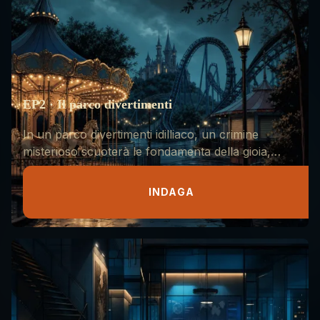
EP2 · Il parco divertimenti
In un parco divertimenti idilliaco, un crimine
misterioso scuoterà le fondamenta della gioia,
rivelando i segreti oscuri nascosti sotto le
attrazioni luminose.
INDAGA