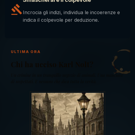
Incrocia gli indizi, individua le incoerenze e
indica il colpevole per deduzione.
ULTIMA ORA
Chi ha ucciso Karl Nolt?
Un crimine in un tranquillo negozio di animali. Una manciata
di sospettati. E nessuno che dica tutta la verità.