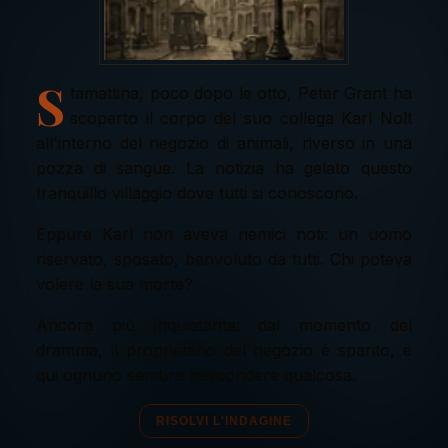
S
tamattina, poco dopo le otto, Peter Grant ha
scoperto il corpo del suo collega Karl Nolt
all'interno del negozio di animali, riverso in una
pozza di sangue. La notizia ha gelato questo
tranquillo villaggio dove tutti si conoscono.
Eppure Karl non aveva nemici noti: un uomo
riservato, sposato, benvoluto da tutti. Chi poteva
volere la sua morte?
Ancora più inquietante: dal momento del
dramma, il proprietario del negozio è sparito, e
qui ognuno sembra nascondere qualcosa.
RISOLVI L'INDAGINE