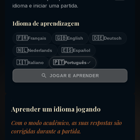
idioma e iniciar uma partida.
Idioma de aprendizagem
🇫🇷
🇬🇧
🇩🇪
Français
English
Deutsch
🇳🇱
🇪🇸
Nederlands
Español
🇮🇹
🇵🇹
Italiano
Português
JOGAR E APRENDER
Aprender um idioma jogando
Com o modo acadêmico, as suas respostas são
corrigidas durante a partida.