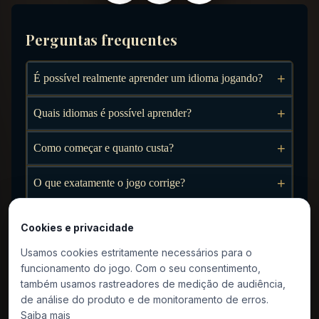
Perguntas frequentes
+
É possível realmente aprender um idioma jogando?
+
Quais idiomas é possível aprender?
+
Como começar e quanto custa?
+
O que exatamente o jogo corrige?
A partir de que idade é possível jogar no modo
+
Cookies e privacidade
acadêmico?
Usamos cookies estritamente necessários para o
O modo acadêmico é adequado para uso em sala de
+
funcionamento do jogo. Com o seu consentimento,
aula?
também usamos rastreadores de medição de audiência,
de análise do produto e de monitoramento de erros.
+
Como ativar ou desativar o modo acadêmico?
Saiba mais