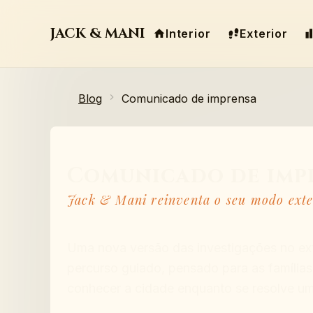
JACK & MANI
Interior
Exterior
Blog
Comunicado de imprensa
Comunicado de imp
Jack & Mani reinventa o seu modo exte
Uma nova versão das investigações no ext
percurso guiado, pensado para as famílias
conhecer a cidade enquanto se resolve um