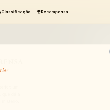
Classificação
Recompensa
rensa
rior
erior: um
, que dá a
 mistério.