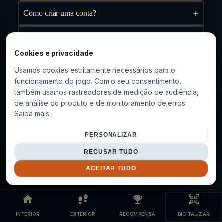
+
Como criar uma conta?
+
Esqueci minha senha
Cookies e privacidade
+
Posso jogar sem uma conta?
Usamos cookies estritamente necessários para o
funcionamento do jogo. Com o seu consentimento,
+
Como fazer seu personagem progredir?
também usamos rastreadores de medição de audiência,
de análise do produto e de monitoramento de erros.
+
Como ganhar emblemas?
Saiba mais
+
Como adicionar amigos?
PERSONALIZAR
RECUSAR TUDO
+
Como excluir minha conta e meus dados?
ACEITAR TUDO
INTERIOR
EXTERIOR
RECOMPENSA
DIGITALIZAR