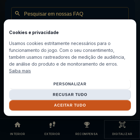
+
Como resolver uma investigação?
Cookies e privacidade
+
Usamos cookies estritamente necessários para o
Como ter sucesso em um interrogatório?
funcionamento do jogo. Com o seu consentimento,
também usamos rastreadores de medição de audiência,
O que fazer quando estou travado em uma
+
de análise do produto e de monitoramento de erros.
investigação?
Saiba mais
PERSONALIZAR
RECUSAR TUDO
ACEITAR TUDO
INTERIOR
EXTERIOR
RECOMPENSA
DIGITALIZAR