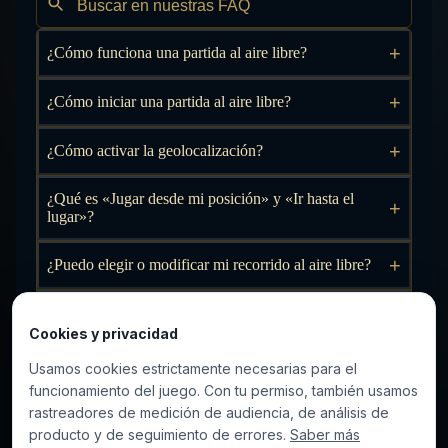
+
¿Cómo funciona una partida al aire libre?
+
¿Cómo iniciar una partida al aire libre?
+
¿Cómo activar la geolocalización?
¿Qué es «Jugar desde mi posición» y «Ir hasta el
+
lugar»?
+
¿Puedo elegir o modificar mi recorrido al aire libre?
+
¿Dónde puedo jugar al aire libre?
Cookies y privacidad
¿Hace falta conexión a internet para jugar al aire
+
Usamos cookies estrictamente necesarias para el
libre?
funcionamiento del juego. Con tu permiso, también usamos
rastreadores de medición de audiencia, de análisis de
+
¿Qué distancia voy a recorrer?
producto y de seguimiento de errores.
Saber más