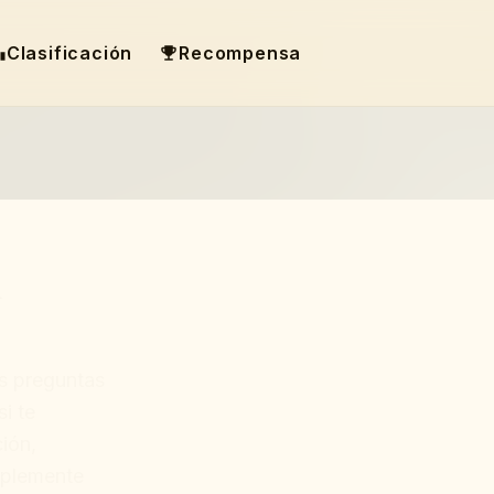
Clasificación
Recompensa
a
as preguntas
i te
ión,
implemente