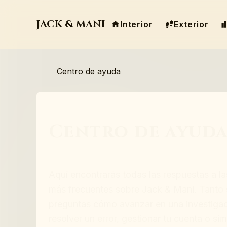
JACK & MANI
Interior
Exterior
Centro de ayuda
Centro de ayud
Aquí encontrarás todas las respuestas a l
más frecuentes sobre Jack & Mani. Tanto s
preguntas cómo avanzar en una investigac
resolver un error, gestionar tu cuenta o s