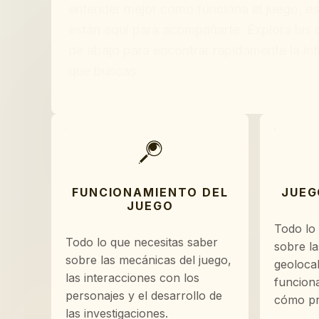
entender mejor cómo funciona el juego, e
están aquí para acompañarte. Explora las 
de abajo para encontrar rápidamente la in
que buscas.
FUNCIONAMIENTO DEL
JUEG
JUEGO
Todo lo
Todo lo que necesitas saber
sobre la
sobre las mecánicas del juego,
geoloca
las interacciones con los
funcion
personajes y el desarrollo de
cómo pre
las investigaciones.