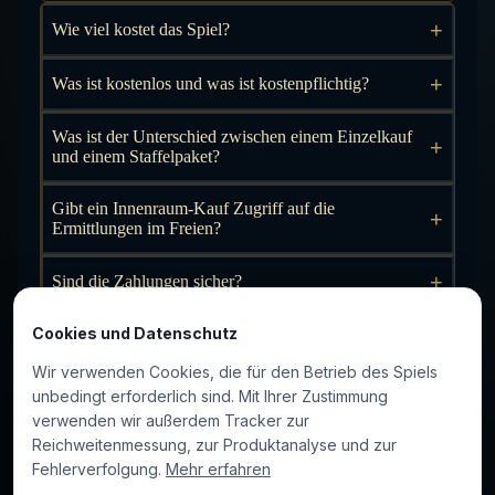
+
Wie viel kostet das Spiel?
+
Was ist kostenlos und was ist kostenpflichtig?
Was ist der Unterschied zwischen einem Einzelkauf
+
und einem Staffelpaket?
Gibt ein Innenraum-Kauf Zugriff auf die
+
Ermittlungen im Freien?
+
Sind die Zahlungen sicher?
+
Cookies und Datenschutz
Kann ich eine Rückerstattung erhalten?
Wir verwenden Cookies, die für den Betrieb des Spiels
+
Welche Zahlungsmittel gibt es?
unbedingt erforderlich sind. Mit Ihrer Zustimmung
verwenden wir außerdem Tracker zur
+
Wann werde ich belastet?
Reichweitenmessung, zur Produktanalyse und zur
Fehlerverfolgung.
Mehr erfahren