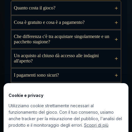
+
Quanto costa il gioco?
+
Cosa è gratuito e cosa è a pagamento?
Che differenza c'è tra acquistare singolarmente e un
+
pacchetto stagione?
Un acquisto al chiuso dà accesso alle indagini
+
all'aperto?
+
I pagamenti sono sicuri?
+
Posso ottenere un rimborso?
Cookie e privacy
+
Quali sono i metodi di pagamento?
Utilizziamo cookie strettamente necessari al
funzionamento del gioco. Con il tuo consenso, usiamo
+
Quando verrò addebitato?
anche tracker per la misurazione del pubblico, l'analisi del
prodotto e il monitoraggio degli errori.
Scopri di più