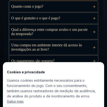
+
Quanto custa o jogo?
+
O que é gratuito e o que é pago?
Qual a diferença entre comprar avulso e um pacote
+
da temporada?
Uma compra em ambiente interior dá acesso às
+
investigações ao ar livre?
+
Os pagamentos são seguros?
+
Cookies e privacidade
Posso obter um reembolso?
Usamos cookies estritamente necessários para o
+
Quais são as formas de pagamento?
funcionamento do jogo. Com o seu consentimento,
também usamos rastreadores de medição de audiência,
+
Quando serei cobrado?
de análise do produto e de monitoramento de erros.
Saiba mais