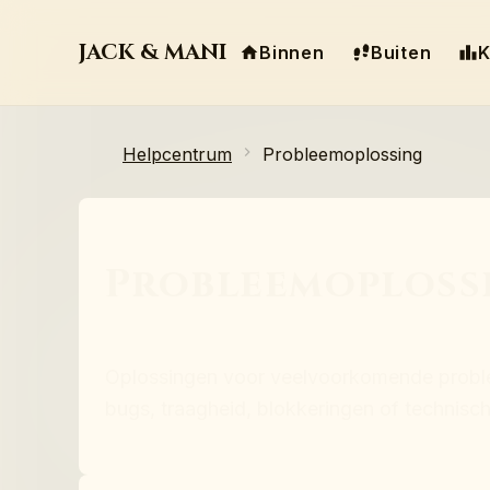
JACK & MANI
Binnen
Buiten
K
Helpcentrum
Probleemoplossing
Probleemoploss
Oplossingen voor veelvoorkomende probl
bugs, traagheid, blokkeringen of technisch