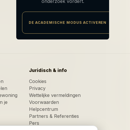
onderzoek vordert.
DE ACADEMISCHE MODUS ACTIVEREN
Juridisch & info
en
Cookies
elen
Privacy
tiewoning
Wettelijke vermeldingen
n je
Voorwaarden
Helpcentrum
Partners & Referenties
Pers