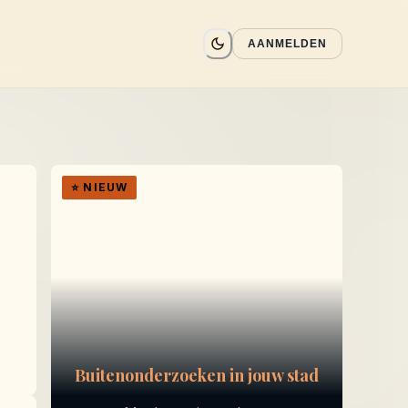
AANMELDEN
⭐
NIEUW
Buitenonderzoeken in jouw stad