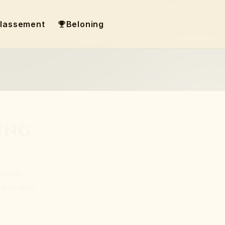
lassement
Beloning
ing
emen:
e fouten.