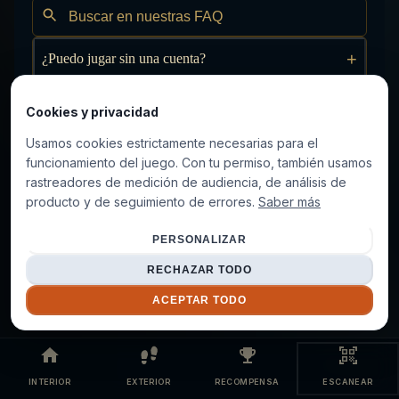
+
¿Puedo jugar sin una cuenta?
+
¿El juego es adecuado para su uso en clase?
Cookies y privacidad
Usamos cookies estrictamente necesarias para el
+
¿Qué competencias permite desarrollar el juego?
funcionamiento del juego. Con tu permiso, también usamos
rastreadores de medición de audiencia, de análisis de
+
¿Puedo usar el juego con un grupo de alumnos?
producto y de seguimiento de errores.
Saber más
+
¿El juego puede ayudar a aprender un idioma?
PERSONALIZAR
RECHAZAR TODO
ACEPTAR TODO
INTERIOR
EXTERIOR
RECOMPENSA
ESCANEAR